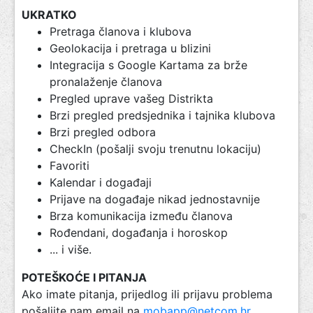
UKRATKO
Pretraga članova i klubova
Geolokacija i pretraga u blizini
Integracija s Google Kartama za brže
pronalaženje članova
Pregled uprave vašeg Distrikta
Brzi pregled predsjednika i tajnika klubova
Brzi pregled odbora
CheckIn (pošalji svoju trenutnu lokaciju)
Favoriti
Kalendar i događaji
Prijave na događaje nikad jednostavnije
Brza komunikacija između članova
Rođendani, događanja i horoskop
... i više.
POTEŠKOĆE I PITANJA
Ako imate pitanja, prijedlog ili prijavu problema
pošaljite nam email na
mobapp@netcom.hr
.